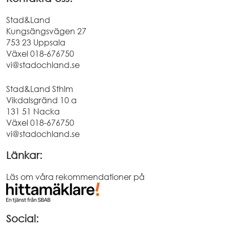
Stad&Land
Kungsängsvägen 27
753 23 Uppsala
Växel
018-676750
vi@stadochland.se
Stad&Land Sthlm
Vikdalsgränd 10 a
131 51 Nacka
Växel
018-676750
vi@stadochland.se
Länkar:
Läs om våra rekommendationer på
Social: