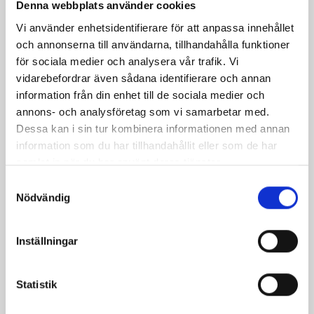
fastighet på ett tilltalande sätt.
Denna webbplats använder cookies
Marknadsföring och visningar sker i samråd
Vi använder enhetsidentifierare för att anpassa innehållet
och enligt dina önskemål.
och annonserna till användarna, tillhandahålla funktioner
för sociala medier och analysera vår trafik. Vi
Budgivning och förhandling är en central del
vidarebefordrar även sådana identifierare och annan
i försäljningen av en bostad och vi
information från din enhet till de sociala medier och
säkerhetsställer att både säljare och köpare
annons- och analysföretag som vi samarbetar med.
är välinformerade. Du som säljare har alltid fri
Dessa kan i sin tur kombinera informationen med annan
prövningsrätt att sälja till den du vill och när
information som du har tillhandahållit eller som de har
du bestämt vem som får köpa upprättar vi
samlat in när du har använt deras tjänster.
de köpehandlingar som krävs för att slutföra
Samtyckesval
din försäljning.
Nödvändig
KOMMANDE
Inställningar
Har du börjat leta efter nytt boende och har
börjat gå på visningar?
Statistik
Då kanske det är dags att förbereda din