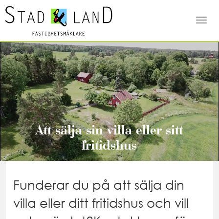
Togg
navi
Att sälja sin villa eller sitt
fritidshus
Funderar du på att sälja din
villa eller ditt fritidshus och vill