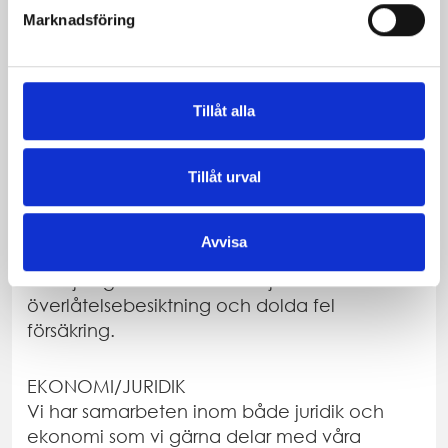
Marknadsföring
försäljning. Kontakta oss så smyger vi i gång
så att allt är klart närhelst du själv känner att
tidpunkten är rätt.
Tillåt alla
TILLÄGGSTJÄNSTER
Tillåt urval
DOLDA FEL FÖRSÄKRING/
ÖVERLÅTELSBESIKTNING
Avvisa
Vill du känna dig trygg vid avslutad
försäljning tillhandahållervi tjänster som
överlåtelsebesiktning och dolda fel
försäkring.
EKONOMI/JURIDIK
Vi har samarbeten inom både juridik och
ekonomi som vi gärna delar med våra