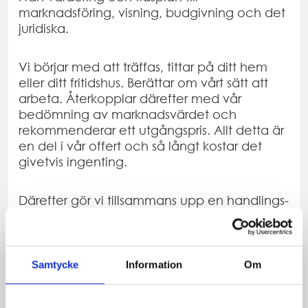
marknadsföring, visning, budgivning och det
juridiska.
Vi börjar med att träffas, tittar på ditt hem
eller ditt fritidshus. Berättar om vårt sätt att
arbeta. Återkopplar därefter med vår
bedömning av marknadsvärdet och
rekommenderar ett utgångspris. Allt detta är
en del i vår offert och så långt kostar det
givetvis ingenting.
Därefter gör vi tillsammans upp en handlings-
och tidsplan för din bostadsförsäljning. Vi
anpassar vad och hur vi gör efter just dina
önskemål och din bostad. Inför
marknadsföring och visningar arbetar vi med
Samtycke
Information
Om
skickliga fotografer och om du vill även med
inredningsstylister som lyfter fram din