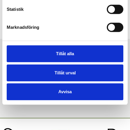
Statistik
Marknadsföring
KLICKA NEDAN
Tillåt alla
Tillåt urval
Ring oss
Bli uppringd
Maila oss
Avvisa