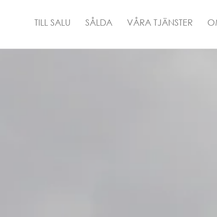
TILL SALU
SÅLDA
VÅRA TJÄNSTER
O